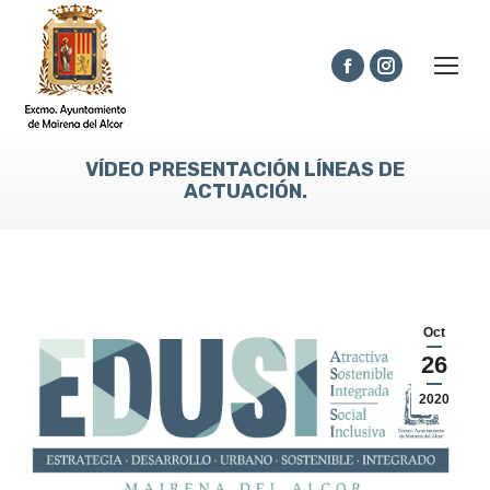
Facebook
Instagram
page
page
opens
opens
VÍDEO PRESENTACIÓN LÍNEAS DE
in
in
ACTUACIÓN.
new
new
window
window
Oct
26
2020