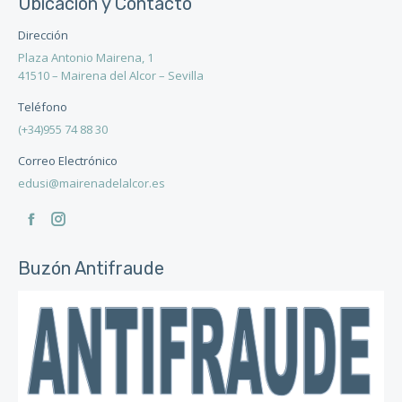
Ubicación y Contacto
Dirección
Plaza Antonio Mairena, 1
41510 – Mairena del Alcor – Sevilla
Teléfono
(+34)955 74 88 30
Correo Electrónico
edusi@mairenadelalcor.es
Encuéntranos en:
Facebook
Instagram
page
page
Buzón Antifraude
opens
opens
in
in
new
new
window
window