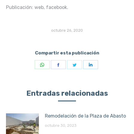
Publicación: web, facebook.
octubre 26, 2020
Compartir esta publicación
Share
Share
Share
Share
on
on
on
on
WhatsApp
Facebook
Twitter
LinkedIn
Entradas relacionadas
Remodelación de la Plaza de Abasto
octubre 30, 2023