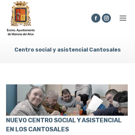
Facebook
Instagram
page
page
opens
opens
Centro social y asistencial Cantosales
in
in
new
new
window
window
NUEVO CENTRO SOCIAL Y ASISTENCIAL
EN LOS CANTOSALES