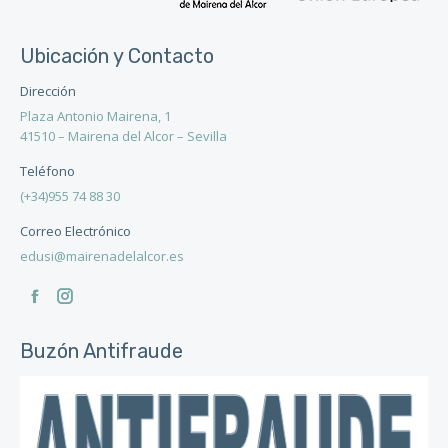
Ubicación y Contacto
Dirección
Plaza Antonio Mairena, 1
41510 – Mairena del Alcor – Sevilla
Teléfono
(+34)955 74 88 30
Correo Electrónico
edusi@mairenadelalcor.es
Encuéntranos en:
Facebook
Instagram
page
page
Buzón Antifraude
opens
opens
in
in
new
new
window
window