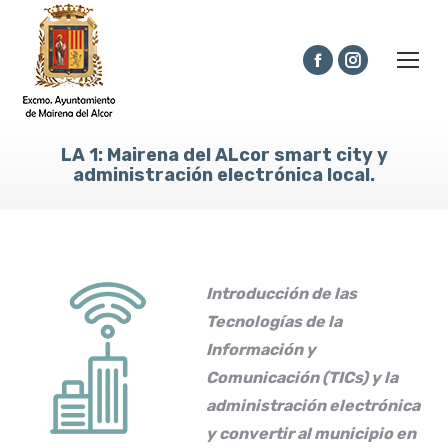
Facebook
Instagram
page
page
opens
opens
LA 1: Mairena del ALcor smart city y
in
in
administración electrónica local.
new
new
window
window
Introducción de las
Tecnologías de la
Información y
Comunicación (TICs) y la
administración electrónica
y convertir al municipio en