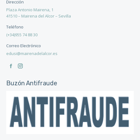
Dirección
Plaza Antonio Mairena, 1
41510 – Mairena del Alcor – Sevilla
Teléfono
(+34)955 74 88 30
Correo Electrónico
edusi@mairenadelalcor.es
Encuéntranos en:
Facebook
Instagram
page
page
Buzón Antifraude
opens
opens
in
in
new
new
window
window