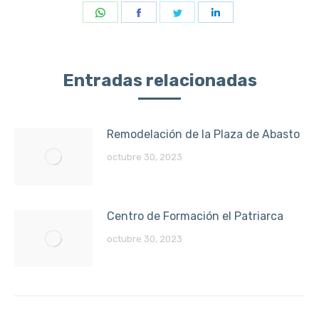
Share
Share
Share
Share
on
on
on
on
WhatsApp
Facebook
Twitter
LinkedIn
Entradas relacionadas
Remodelación de la Plaza de Abasto
octubre 30, 2023
Centro de Formación el Patriarca
octubre 30, 2023