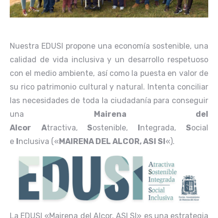
Nuestra EDUSI propone una economía sostenible, una
calidad de vida inclusiva y un desarrollo respetuoso
con el medio ambiente, así como la puesta en valor de
su rico patrimonio cultural y natural. Intenta conciliar
las necesidades de toda la ciudadanía para conseguir
una
Mairena del
Alcor
A
tractiva,
S
ostenible,
I
ntegrada,
S
ocial
e
I
nclusiva («
MAIRENA DEL ALCOR, ASI SI
«).
La EDUSI «Mairena del Alcor, ASI SI» es una estrategia