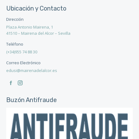
Ubicación y Contacto
Dirección
Plaza Antonio Mairena, 1
41510 – Mairena del Alcor – Sevilla
Teléfono
(+34)955 74 88 30
Correo Electrónico
edusi@mairenadelalcor.es
Encuéntranos en:
Facebook
Instagram
page
page
Buzón Antifraude
opens
opens
in
in
new
new
window
window